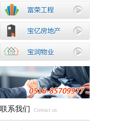
联系我们
Contact us