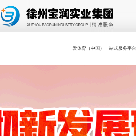
爱体育（中国）一站式服务平