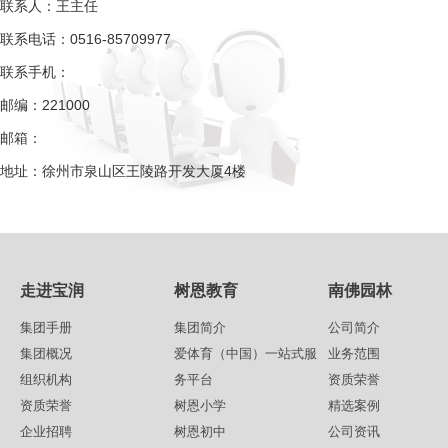
联系人：王主任
联系电话：0516-85709977
联系手机：
邮编：221000
邮箱：
地址：徐州市泉山区王陵路开发大厦4楼
走进宝润
树恩教育
南佛园林
集团手册
集团简介
公司简介
集团概况
爱体育（中国）一站式服
业务范围
组织机构
务平台
资质荣誉
资质荣誉
树恩小学
精选案例
企业招聘
树恩初中
公司资讯