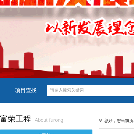
项目查找
富荣工程
About furong
您好，您当前所