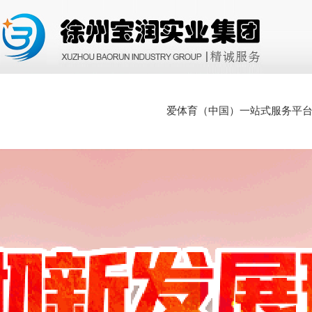
爱体育（中国）一站式服务平