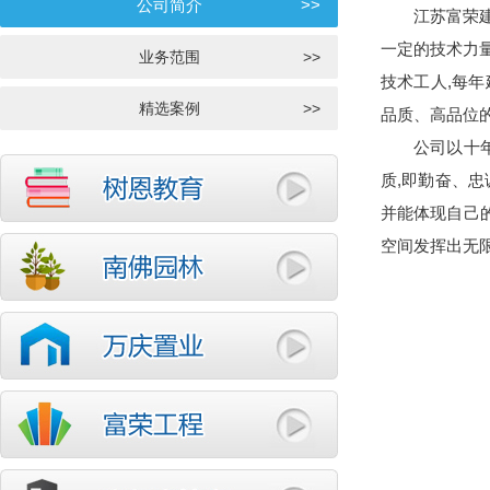
公司简介
>>
江苏富荣
一定的技术力
业务范围
>>
技术工人,每年
精选案例
>>
品质、高品位
公司以十
质,即勤奋、
并能体现自己的
空间发挥出无限