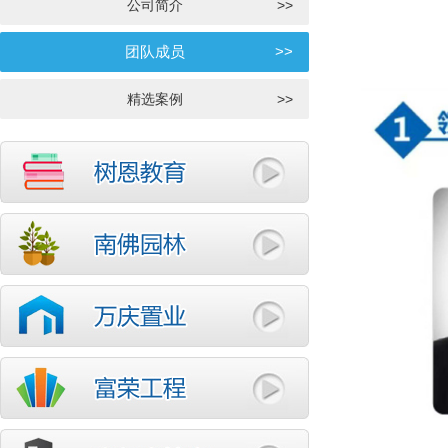
公司简介
>>
团队成员
>>
精选案例
>>