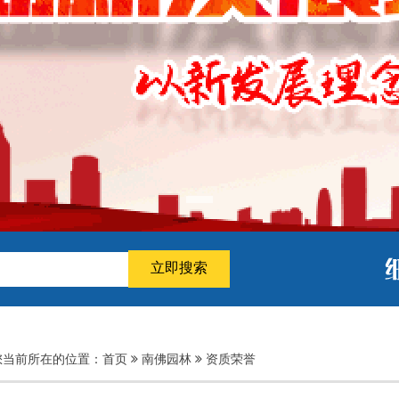
宝润掠影
立即搜索
您当前所在的位置：
首页
南佛园林
资质荣誉