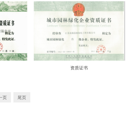
资质证书
一页
尾页