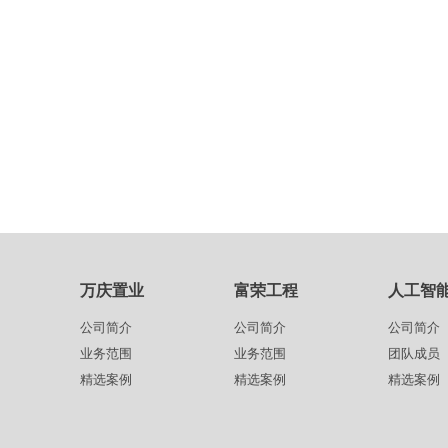
万庆置业
富荣工程
人工智
公司简介
公司简介
公司简介
业务范围
业务范围
团队成员
精选案例
精选案例
精选案例