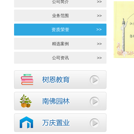
公司简介
>>
业务范围
>>
资质荣誉
>>
精选案例
>>
公司资讯
>>